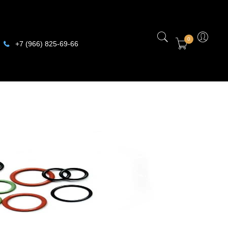
0
+7 (966) 825-69-66