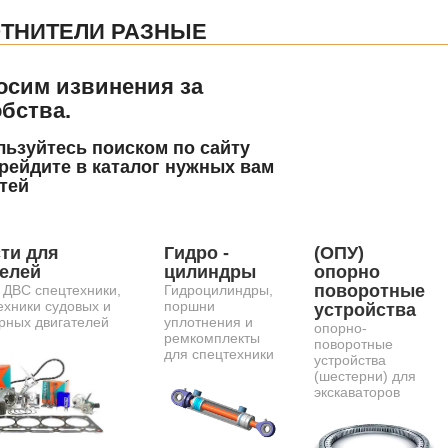
ТНИТЕЛИ РАЗНЫЕ
осим извинения за
бства.
ьзуйтесь поиском по сайту
рейдите в каталог нужных вам
тей
ти для
Гидро -
(ОПУ)
телей
цилиндры
опорно
поворотные
 ДВС спецтехники,
Гидроцилиндры,
ехники судовых и
поршни
устройства
рных двигателей
уплотнения и
опорно-
ремкомплекты
поворотные
для спецтехники
устройства
(шестерни) для
экскаваторов