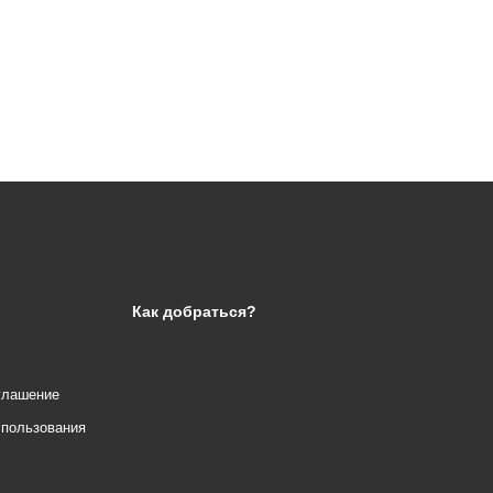
Как добраться?
глашение
спользования