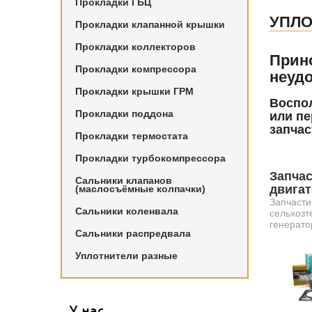
Прокладки ГБЦ
УПЛО
Прокладки клапанной крышки
Прокладки коллекторов
Прин
Прокладки компрессора
неудо
Прокладки крышки ГРМ
Воспол
Прокладки поддона
или пе
запчас
Прокладки термостата
Прокладки турбокомпрессора
Запчас
Сальники клапанов
двига
(маслосъёмные колпачки)
Запчасти
Сальники коленвала
сельхозт
генерато
Сальники распредвала
Уплотнители разные