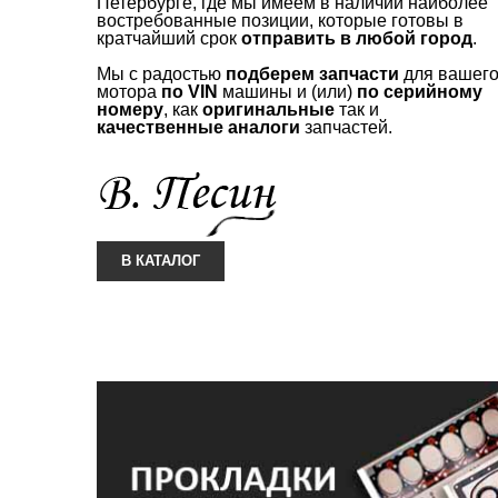
Петербурге, где мы имеем в наличии наиболее
востребованные позиции, которые готовы в
кратчайший срок
отправить в любой город
.
Мы с радостью
подберем запчасти
для вашег
мотора
по
VIN
машины и (или)
по серийному
номеру
, как
оригинальные
так и
качественные аналоги
запчастей.
В КАТАЛОГ