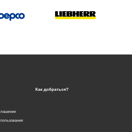
Как добраться?
глашение
спользования