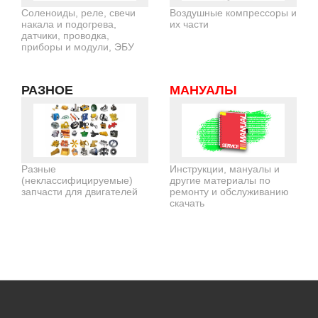
Соленоиды, реле, свечи
Воздушные компрессоры и
накала и подогрева,
их части
датчики, проводка,
приборы и модули, ЭБУ
РАЗНОЕ
МАНУАЛЫ
Разные
Инструкции, мануалы и
(неклассифицируемые)
другие материалы по
запчасти для двигателей
ремонту и обслуживанию
скачать