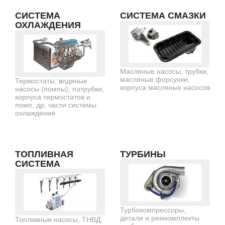
СИСТЕМА
СИСТЕМА СМАЗКИ
ОХЛАЖДЕНИЯ
Масляные насосы, трубки,
масляные форсунки,
Термостаты, водяные
корпуса масляных насосов
насосы (помпы), патрубки,
корпуса термостатов и
помп, др. части системы
охлаждения
ТОПЛИВНАЯ
ТУРБИНЫ
СИСТЕМА
Турбокомпрессоры,
детали и ремкомплекты
Топливные насосы, ТНВД,