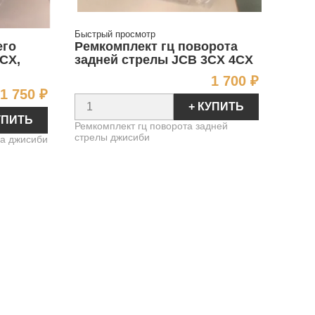
Быстрый просмотр
его
Ремкомплект гц поворота
CX,
задней стрелы JCB 3CX 4CX
Цена
1 700 ₽
Цена
1 750 ₽
+ КУПИТЬ
УПИТЬ
Ремкомплект гц поворота задней
стрелы джисиби
ша джисиби