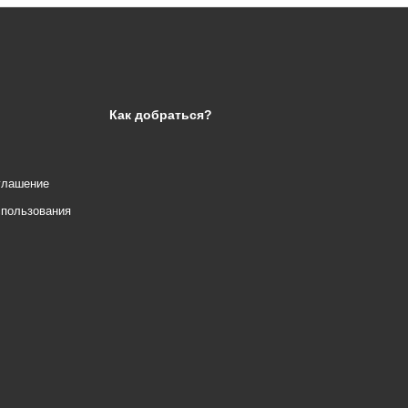
Как добраться?
глашение
спользования