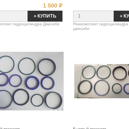
Цена
1 500 ₽
+ КУПИТЬ
+ К
плект гидроцилиндра Джисиби
Ремкомплект гидроцилиндра
джисиби