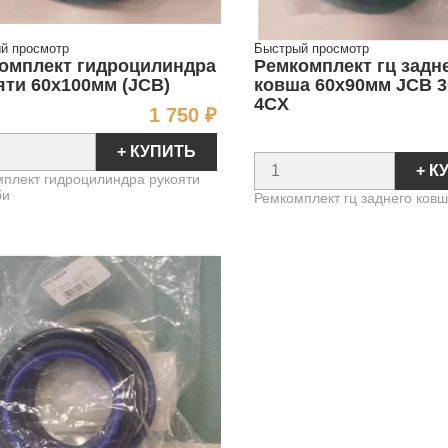
й просмотр
Быстрый просмотр
омплект гидроцилиндра
Ремкомплект гц задн
яти 60х100мм (JCB)
ковша 60х90мм JCB 3
4CX
Цена
1 750 ₽
+ КУПИТЬ
+ К
плект гидроцилиндра рукояти
би
Ремкомплект гц заднего ков