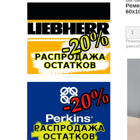
Быстры
Ремк
60х1
Ремко
джиси