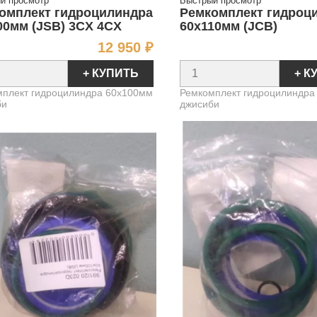
й просмотр
Быстрый просмотр
омплект гидроцилиндра
Ремкомплект гидроц
00мм (JSB) 3CX 4CX
60х110мм (JCB)
Цена
12 950 ₽
+ КУПИТЬ
+ К
мплект гидроцилиндра 60х100мм
Ремкомплект гидроцилиндра
би
джисиби