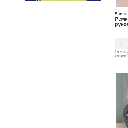
Быстры
Ремк
руко
Ремком
джиси