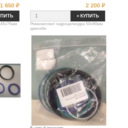
Цена
Цена
1 650 ₽
2 200 ₽
УПИТЬ
+ КУПИТЬ
 45х75мм
Ремкомплект гидроцилиндра 50х90мм
джисиби