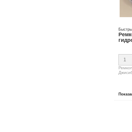
Быстры
Ремк
гидр
Ремкоп
Джиси
Показа