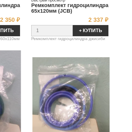
Быстрый просмотр
илиндра
Ремкомплект гидроцилиндра
65х120мм (JCB)
Цена
Цена
2 350 ₽
2 337 ₽
УПИТЬ
+ КУПИТЬ
 60х110мм
Ремкомплект гидроцилиндра джисиби