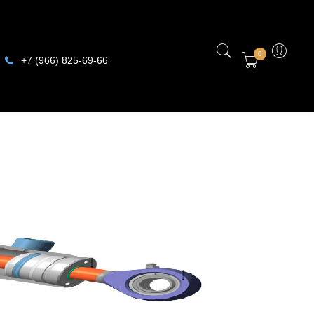
0
+7 (966) 825-69-66