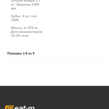
Объём ковша 0,7
м³, Ширина 1000
мм
Зубы: 4 шт тип
J300
Масса, кг 570 кг,
Для экскаваторов
13-18 тонн
Показано 1-9 из 9