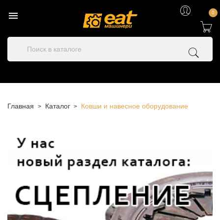

0
Главная
Каталог
Ковши и навесное оборудование