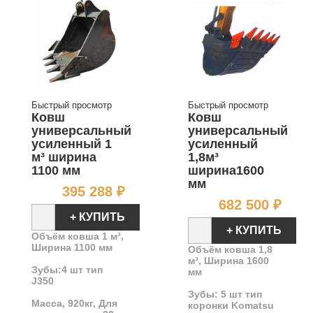
Быстрый просмотр
Быстрый просмотр
Ковш
Ковш
универсальный
универсальный
усиленный 1
усиленный
м³ ширина
1,8м³
1100 мм
ширина1600
мм
Цена
395 288 ₽
Цен
682 500 ₽
+ КУПИТЬ
+ КУПИТЬ
Объём ковша 1 м³,
Ширина 1100 мм
Объём ковша 1,8
м³, Ширина 1600
Зубы:4 шт тип
мм
J350
Зубы: 5 шт тип
Масса, 920кг, Для
коронки Komatsu