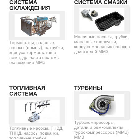
СИСТЕМА
СИСТЕМА СМАЗКИ
ОХЛАЖДЕНИЯ
Масляные насосы, трубки,
масляные форсунки,
Термостаты, водяные
корпуса масляных насосов
насосы (помпы), патрубки,
двигателей ММЗ
корпуса термостатов и
помп, др. части системы
охлаждения ММЗ
ТОПЛИВНАЯ
ТУРБИНЫ
СИСТЕМА
Турбокомпрессоры,
детали и ремкомплекты
Топливные насосы, ТНВД,
турбокомпрессоров (ММЗ)
ТННД, насосы подкачки,
ММЗ
топливные трубки,