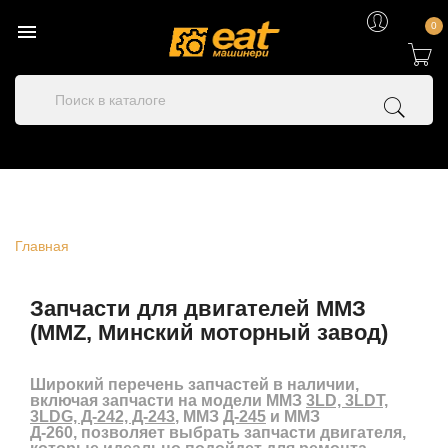

0
Главная
Запчасти для двигателей ММЗ
(MMZ, Минский моторный завод)
Широкий перечень
запчастей в наличии
,
включая запчасти на модели
ММЗ
3LD, 3LDT,
3LDG, Д-242, Д-243
,
ММЗ
Д-245
и ММЗ
Д-260
, позволяет выбрать
запчасти двигателя
,