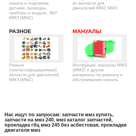
накала и подогрева,
их запчасти для
датчики, проводка,
двигателей MMZ ММЗ
приборы и модули, ЭБУ
ММЗ (MMZ)
РАЗНОЕ
МАНУАЛЫ
Разные
Инструкции, мануалы ММЗ
(неклассифицируемые)
(MMZ) и другие
запчасти для двигателей
материалы по ремонту и
ММЗ (MMZ)
обслуживанию скачать
Нас ищут по запросам: запчасти ммз купить,
запчасти на ммз 240, ммз каталог запчастей,
прокладка гбц ммз 245 без асбестовая, прокладки
двигателя ммз