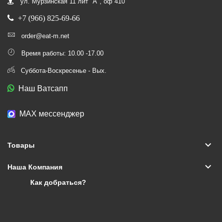
ул. Мурзинская 11 лит "А", оф 410
+7 (966) 825-69-66
order@eat-m.net
Время работы: 10.00 -17.00
Суббота-Воскресенье - Вых.
Наш Ватсапп
МАХ мессенджер
keyboard_arrow_down
Товары
keyboard_arrow_down
Наша Компания
Как добраться?