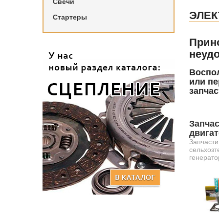
Свечи
ЭЛЕК
Стартеры
Прин
неудо
Воспол
или пе
запчас
Запчас
двига
Запчасти
сельхозт
генерато