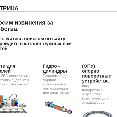
ТРИКА
осим извинения за
бства.
ьзуйтесь поиском по сайту
рейдите в каталог нужных вам
тей
ти для
Гидро -
(ОПУ)
телей
цилиндры
опорно
поворотные
 ДВС спецтехники,
Гидроцилиндры,
ехники судовых и
поршни
устройства
рных двигателей
уплотнения и
опорно-
ремкомплекты
поворотные
для спецтехники
устройства
(шестерни) для
экскаваторов