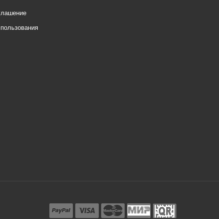
глашение
спользования