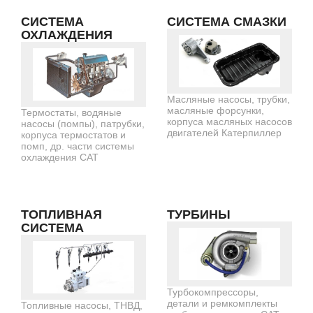
СИСТЕМА
СИСТЕМА СМАЗКИ
ОХЛАЖДЕНИЯ
Масляные насосы, трубки,
масляные форсунки,
Термостаты, водяные
корпуса масляных насосов
насосы (помпы), патрубки,
двигателей Катерпиллер
корпуса термостатов и
помп, др. части системы
охлаждения CAT
ТОПЛИВНАЯ
ТУРБИНЫ
СИСТЕМА
Турбокомпрессоры,
детали и ремкомплекты
Топливные насосы, ТНВД,