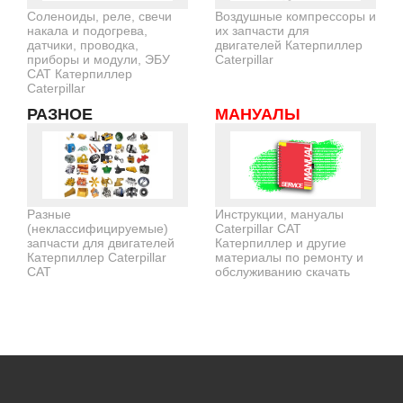
Соленоиды, реле, свечи
Воздушные компрессоры и
накала и подогрева,
их запчасти для
датчики, проводка,
двигателей Катерпиллер
приборы и модули, ЭБУ
Caterpillar
CAT Катерпиллер
Caterpillar
РАЗНОЕ
МАНУАЛЫ
Разные
Инструкции, мануалы
(неклассифицируемые)
Caterpillar CAT
запчасти для двигателей
Катерпиллер и другие
Катерпиллер Caterpillar
материалы по ремонту и
CAT
обслуживанию скачать