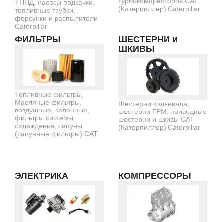
турбокомпрессоров CAT
ТННД, насосы подкачки,
(Катерпиллер) Caterpillar
топливные трубки,
форсунки и распылители
Caterpillar
ФИЛЬТРЫ
ШЕСТЕРНИ и
ШКИВЫ
Топливные фильтры,
Масляные фильтры,
Шестерни коленвала,
воздушные, салонные,
шестерни ГРМ, приводные
фильтры системы
шестерни и шкивы CAT
охлаждения, сапуны
(Катерпиллер) Caterpillar
(сапунные фильтры) CAT
ЭЛЕКТРИКА
КОМПРЕССОРЫ