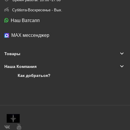
Суббота-Воскресенье - Вых.
Наш Ватсапп
МАХ мессенджер
keyboard_arrow_down
Товары
keyboard_arrow_down
Наша Компания
Как добраться?