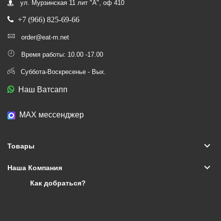
ул. Мурзинская 11 лит "А", оф 410
+7 (966) 825-69-66
order@eat-m.net
Время работы: 10.00 -17.00
Суббота-Воскресенье - Вых.
Наш Ватсапп
МАХ мессенджер
keyboard_arrow_down
Товары
keyboard_arrow_down
Наша Компания
Как добраться?