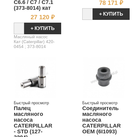
Цен
C6.6 / C7 / C7.1
78 171 ₽
(373-8014) кат
+ КУПИТЬ
Цена
27 120 ₽
+ КУПИТЬ
Масляный насос
Кат (Caterpillar) 420-
0454 ; 373-8014
Быстрый просмотр
Быстрый просмотр
Палец
Соединитель
масляного
масляного
насоса
насоса
CATERPILLAR
CATERPILLAR
- STD (127-
OEM (6I1093)