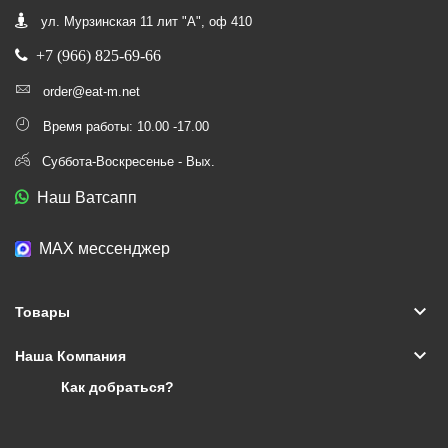
ул. Мурзинская 11 лит "А", оф 410
+7 (966) 825-69-66
order@eat-m.net
Время работы: 10.00 -17.00
Суббота-Воскресенье - Вых.
Наш Ватсапп
МАХ мессенджер
keyboard_arrow_down
Товары
keyboard_arrow_down
Наша Компания
Как добраться?