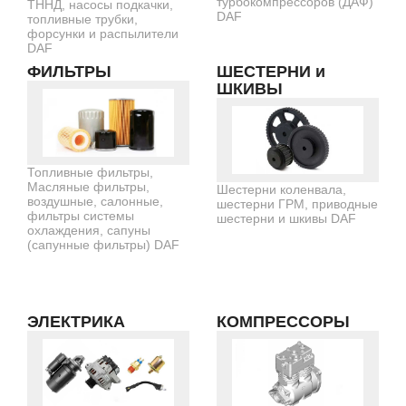
турбокомпрессоров (ДАФ)
ТННД, насосы подкачки,
DAF
топливные трубки,
форсунки и распылители
DAF
ФИЛЬТРЫ
ШЕСТЕРНИ и
ШКИВЫ
Топливные фильтры,
Масляные фильтры,
Шестерни коленвала,
воздушные, салонные,
шестерни ГРМ, приводные
фильтры системы
шестерни и шкивы DAF
охлаждения, сапуны
(сапунные фильтры) DAF
ЭЛЕКТРИКА
КОМПРЕССОРЫ