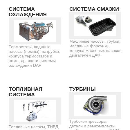
СИСТЕМА
СИСТЕМА СМАЗКИ
ОХЛАЖДЕНИЯ
Масляные насосы, трубки,
масляные форсунки,
Термостаты, водяные
корпуса масляных насосов
насосы (помпы), патрубки,
двигателей ДАФ
корпуса термостатов и
помп, др. части системы
охлаждения DAF
ТОПЛИВНАЯ
ТУРБИНЫ
СИСТЕМА
Турбокомпрессоры,
детали и ремкомплекты
Топливные насосы, ТНВД,