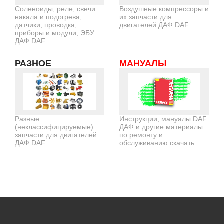
Соленоиды, реле, свечи
Воздушные компрессоры и
накала и подогрева,
их запчасти для
датчики, проводка,
двигателей ДАФ DAF
приборы и модули, ЭБУ
ДАФ DAF
РАЗНОЕ
МАНУАЛЫ
Разные
Инструкции, мануалы DAF
(неклассифицируемые)
ДАФ и другие материалы
запчасти для двигателей
по ремонту и
ДАФ DAF
обслуживанию скачать