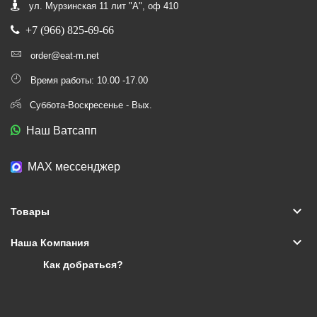
ул. Мурзинская 11 лит "А", оф 410
+7 (966) 825-69-66
order@eat-m.net
Время работы: 10.00 -17.00
Суббота-Воскресенье - Вых.
Наш Ватсапп
МАХ мессенджер
keyboard_arrow_down
Товары
keyboard_arrow_down
Наша Компания
Как добраться?