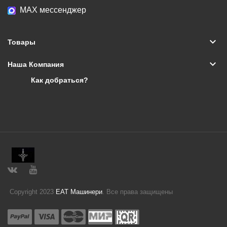
МАХ мессенджер
keyboard_arrow_down
Товары
keyboard_arrow_down
Наша Компания
Как добраться?
Copyright 2023
ЕАТ Машинери
. Все права защищены