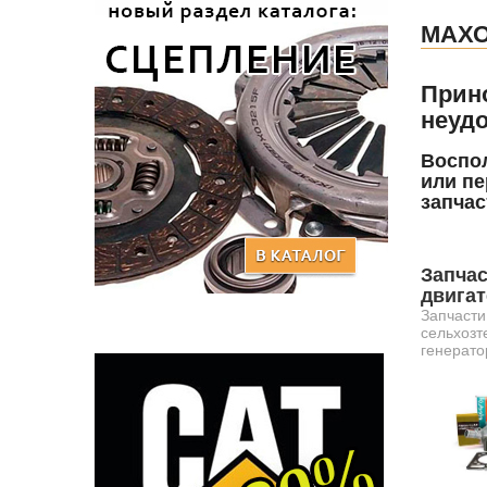
МАХО
Прин
неудо
Воспол
или пе
запчас
Запчас
двига
Запчасти
сельхозт
генерато