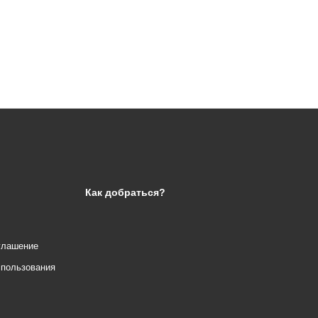
Как добраться?
глашение
спользования