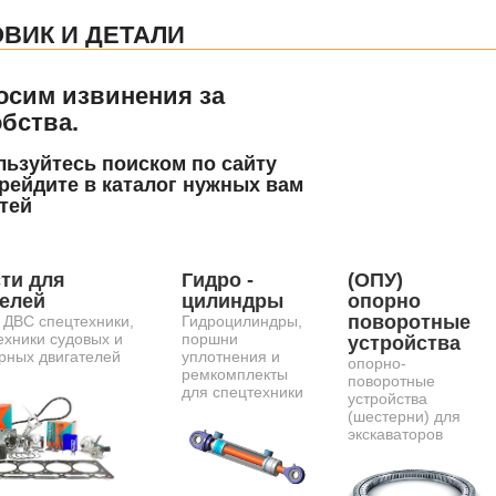
ВИК И ДЕТАЛИ
осим извинения за
бства.
ьзуйтесь поиском по сайту
рейдите в каталог нужных вам
тей
ти для
Гидро -
(ОПУ)
телей
цилиндры
опорно
поворотные
 ДВС спецтехники,
Гидроцилиндры,
ехники судовых и
поршни
устройства
рных двигателей
уплотнения и
опорно-
ремкомплекты
поворотные
для спецтехники
устройства
(шестерни) для
экскаваторов