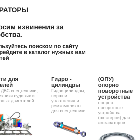
РАТОРЫ
осим извинения за
бства.
ьзуйтесь поиском по сайту
рейдите в каталог нужных вам
тей
ти для
Гидро -
(ОПУ)
телей
цилиндры
опорно
поворотные
 ДВС спецтехники,
Гидроцилиндры,
ехники судовых и
поршни
устройства
рных двигателей
уплотнения и
опорно-
ремкомплекты
поворотные
для спецтехники
устройства
(шестерни) для
экскаваторов