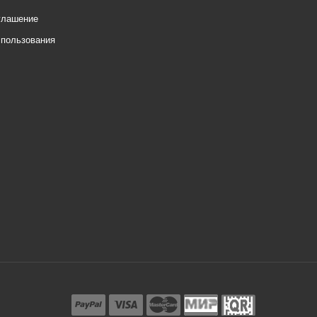
глашение
спользования