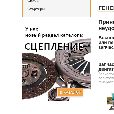
Свечи
ГЕНЕ
Стартеры
Прин
неудо
Воспол
или пе
запчас
Запчас
двига
Запчасти
сельхозт
генерато