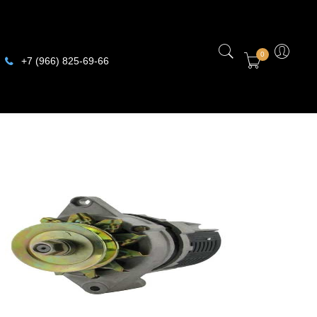
0
+7 (966) 825-69-66