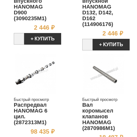
впускного
впускной
HANOMAG
HANOMAG
D900
D132, D142,
(3090235M1)
D162
(114906176)
Цена
2 446 ₽
Цен
2 446 ₽
+ КУПИТЬ
+ КУПИТЬ
Быстрый просмотр
Быстрый просмотр
Распредвал
Вал
HANOMAG 6
коромысел
цил.
клапанов
(2872313M1)
HANOMAG
(2870986M1)
Цена
98 435 ₽
Цен