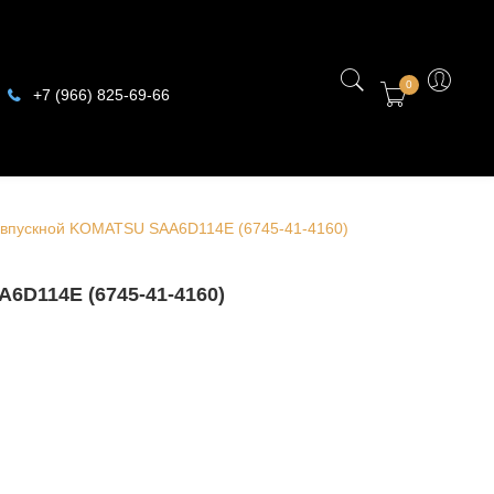
0
+7 (966) 825-69-66
 впускной KOMATSU SAA6D114E (6745-41-4160)
D114E (6745-41-4160)