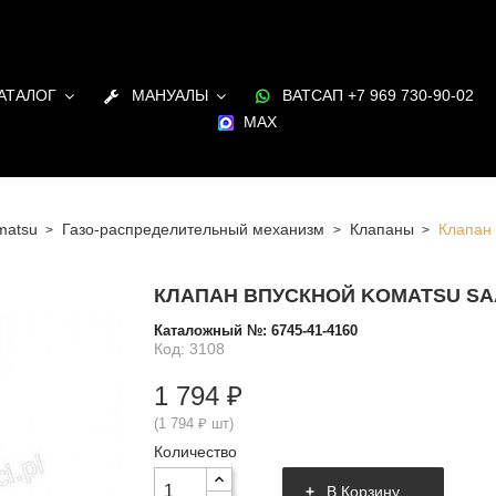
АТАЛОГ
МАНУАЛЫ
ВАТСАП +7 969 730-90-02
MAX
matsu
Газо-распределительный механизм
Клапаны
Клапан
КЛАПАН ВПУСКНОЙ KOMATSU SAA6
Каталожный №:
6745-41-4160
Код: 3108
1 794 ₽
(1 794 ₽ шт)
Количество
В Корзину