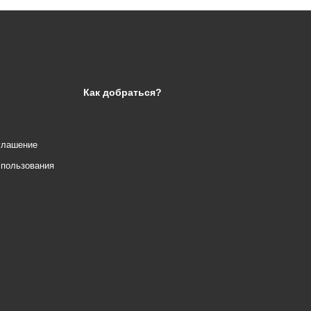
Как добраться?
глашение
спользования