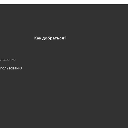
Как добраться?
глашение
спользования