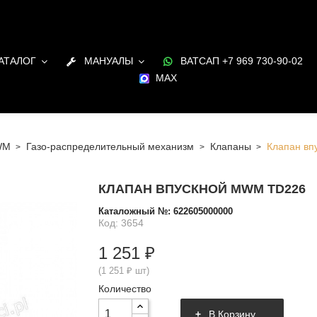
АТАЛОГ
МАНУАЛЫ
ВАТСАП +7 969 730-90-02
MAX
WM
Газо-распределительный механизм
Клапаны
Клапан в
КЛАПАН ВПУСКНОЙ MWM TD226
Каталожный №:
622605000000
Код: 3654
1 251 ₽
(1 251 ₽ шт)
Количество
В Корзину