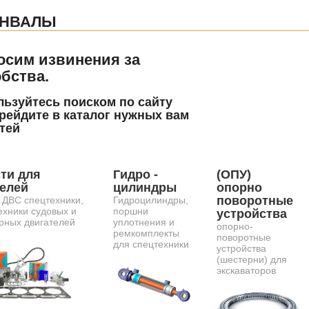
ЕНВАЛЫ
осим извинения за
бства.
ьзуйтесь поиском по сайту
рейдите в каталог нужных вам
тей
ти для
Гидро -
(ОПУ)
телей
цилиндры
опорно
поворотные
 ДВС спецтехники,
Гидроцилиндры,
ехники судовых и
поршни
устройства
рных двигателей
уплотнения и
опорно-
ремкомплекты
поворотные
для спецтехники
устройства
(шестерни) для
экскаваторов