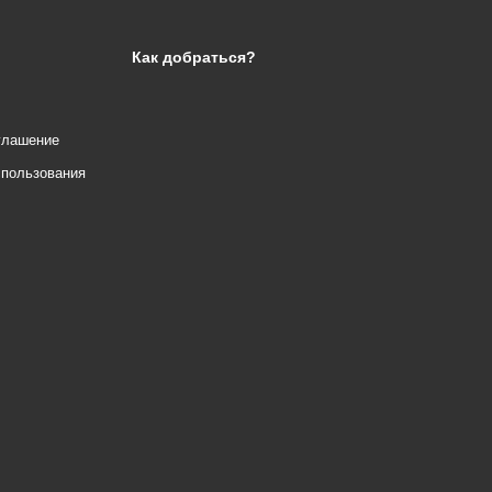
Как добраться?
глашение
спользования