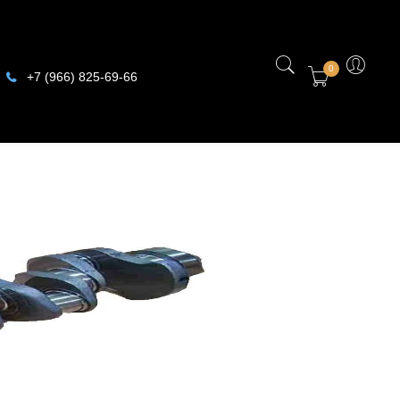
0
+7 (966) 825-69-66