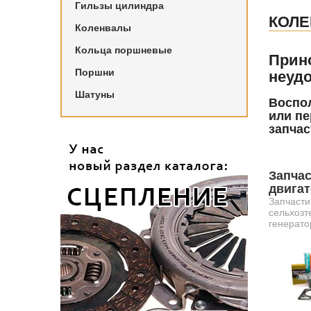
Гильзы цилиндра
КОЛ
Коленвалы
Кольца поршневые
Прин
Поршни
неудо
Шатуны
Воспол
или пе
запчас
Запчас
двига
Запчасти
сельхозт
генерато