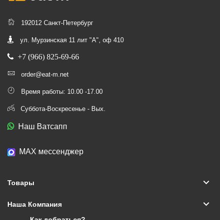
192012 Санкт-Петербург
ул. Мурзинская 11 лит "А", оф 410
+7 (966) 825-69-66
order@eat-m.net
Время работы: 10.00 -17.00
Суббота-Воскресенье - Вых.
Наш Ватсапп
МАХ мессенджер
keyboard_arrow_down
Товары
keyboard_arrow_down
Наша Компания
Как добраться?