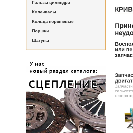
Гильзы цилиндра
КРИ
Коленвалы
Кольца поршневые
Прин
Поршни
неудо
Шатуны
Воспол
или пе
запчас
Запчас
двига
Запчасти
сельхозт
генерато