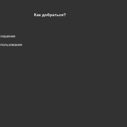
Как добраться?
глашение
спользования