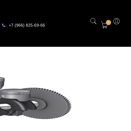
0
+7 (966) 825-69-66