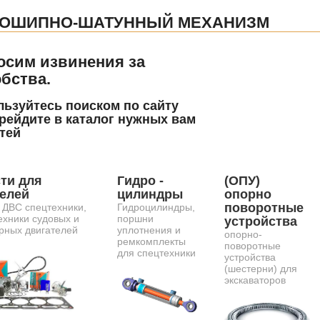
ВОШИПНО-ШАТУННЫЙ МЕХАНИЗМ
осим извинения за
бства.
ьзуйтесь поиском по сайту
рейдите в каталог нужных вам
тей
ти для
Гидро -
(ОПУ)
телей
цилиндры
опорно
поворотные
 ДВС спецтехники,
Гидроцилиндры,
ехники судовых и
поршни
устройства
рных двигателей
уплотнения и
опорно-
ремкомплекты
поворотные
для спецтехники
устройства
(шестерни) для
экскаваторов