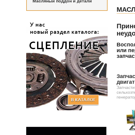
Масляный поддон и детали
МАС
Прин
неудо
Воспол
или пе
запчас
Запчас
двига
Запчасти
сельхозт
генерато