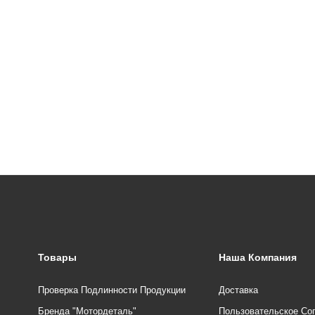
Товары
Наша Компания
Проверка Подлинности Продукции
Доставка
Бренда "Мотордеталь"
Пользовательское Со