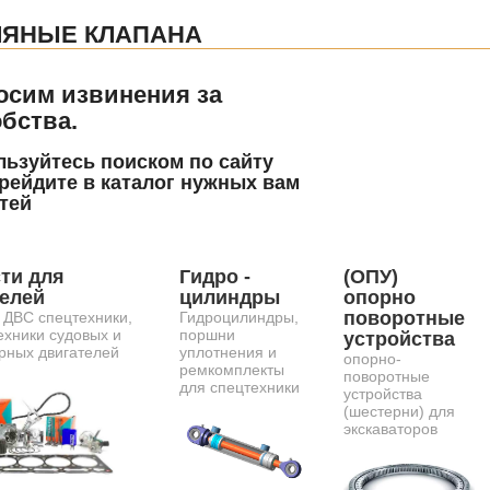
ЛЯНЫЕ КЛАПАНА
осим извинения за
бства.
ьзуйтесь поиском по сайту
рейдите в каталог нужных вам
тей
ти для
Гидро -
(ОПУ)
телей
цилиндры
опорно
поворотные
 ДВС спецтехники,
Гидроцилиндры,
ехники судовых и
поршни
устройства
рных двигателей
уплотнения и
опорно-
ремкомплекты
поворотные
для спецтехники
устройства
(шестерни) для
экскаваторов