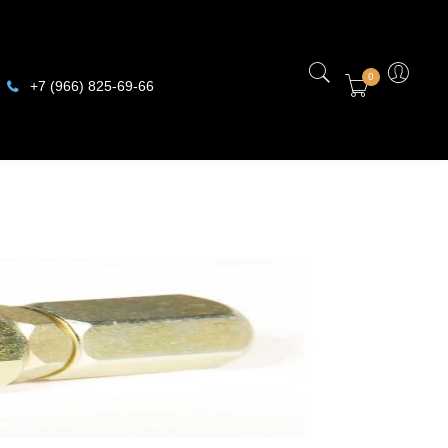
0
+7 (966) 825-69-66