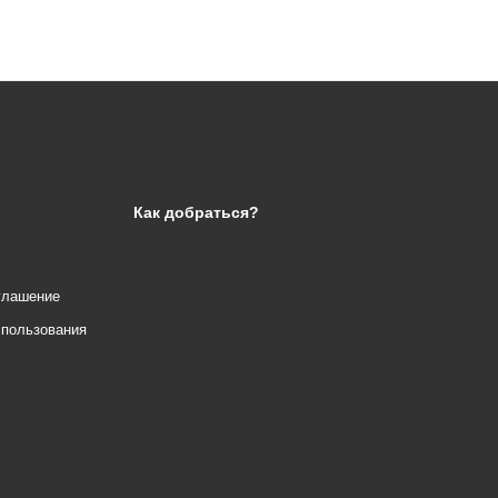
Как добраться?
глашение
спользования