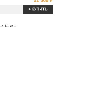
Цена
51 569 ₽
+ КУПИТЬ
о 1-1 из 1