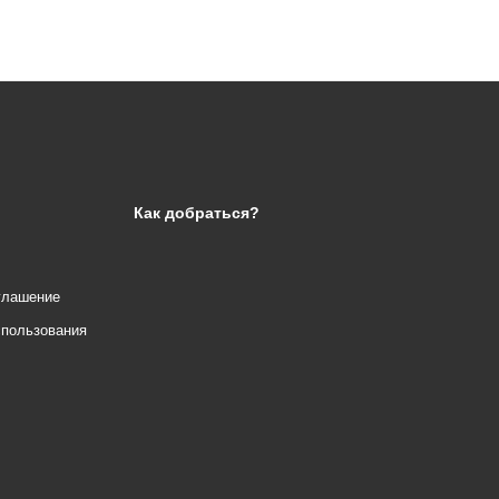
Как добраться?
глашение
спользования