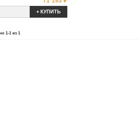
Цена
71 193 ₽
+ КУПИТЬ
о 1-1 из 1