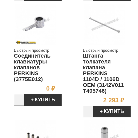
Быстрый просмотр
Быстрый просмотр
Соединитель
Штанга
клавиатуры
толкателя
клапанов
клапана
PERKINS
PERKINS
(3775E012)
1104D / 1106D
OEM (3142V011
Цена
0 ₽
T405746)
Цен
2 293 ₽
+ КУПИТЬ
+ КУПИТЬ