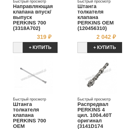
Быстрый просмотр
Быстрый просмотр
Направляющая
Штанга
клапана впуск/
толкателя
выпуск
клапана
PERKINS 700
PERKINS OEM
(3318A702)
(120456310)
Цена
Цен
319 ₽
2 042 ₽
+ КУПИТЬ
+ КУПИТЬ
Быстрый просмотр
Быстрый просмотр
Штанга
Распредвал
толкателя
PERKINS 4
клапана
цил. 1004.40T
PERKINS 700
оригинал
OEM
(3141D174