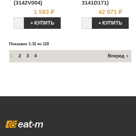
(3142V004)
3141D171)
Цена
Цен
1 593 ₽
42 971 ₽
+ КУПИТЬ
+ КУПИТЬ
Показано 1-32 из 118
1
2
3
4
Вперед
