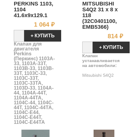
PERKINS 1103,
MITSUBISHI
1104
S4Q2 31 x 8 x
41.6x9x129.1
118
(32C0401100,
Цена
1 064 ₽
EMB5366)
Цен
814 ₽
+ КУПИТЬ
Клапан для
+ КУПИТЬ
двигателя
Perkins
Клапан
(Перкинс) 1103A-
устанавливается
33, 1103A-33T,
на автомобили:
1103B-33, 1103B-
33T, 1103C-33,
Mitsubishi S4Q2
1103C-33T,
1103C-33TA,
1103D-33, 1104A-
44, 1104A-44T,
1104A-44TA,
1104C-44, 1104C-
44T, 1104C-44TA,
1104C-E44,
1104C-E44T,
1104C-E44TA