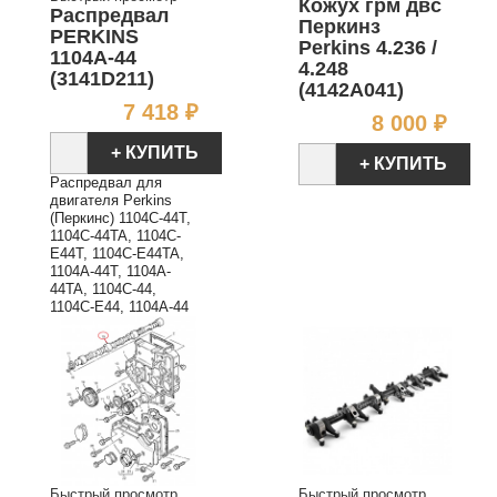
Кожух грм двс
Распредвал
Перкинз
PERKINS
Perkins 4.236 /
1104A-44
4.248
(3141D211)
(4142A041)
Цена
7 418 ₽
Цен
8 000 ₽
+ КУПИТЬ
+ КУПИТЬ
Распредвал для
двигателя Perkins
(Перкинс) 1104C-44T,
1104C-44TA, 1104C-
E44T, 1104C-E44TA,
1104A-44T, 1104A-
44TA, 1104C-44,
1104C-E44, 1104A-44
Быстрый просмотр
Быстрый просмотр