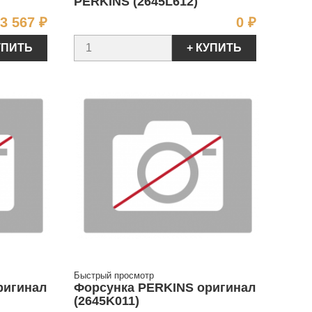
PERKINS (2645L612)
Цена
Цена
3 567 ₽
0 ₽
УПИТЬ
+ КУПИТЬ
Быстрый просмотр
ригинал
Форсунка PERKINS оригинал
(2645K011)