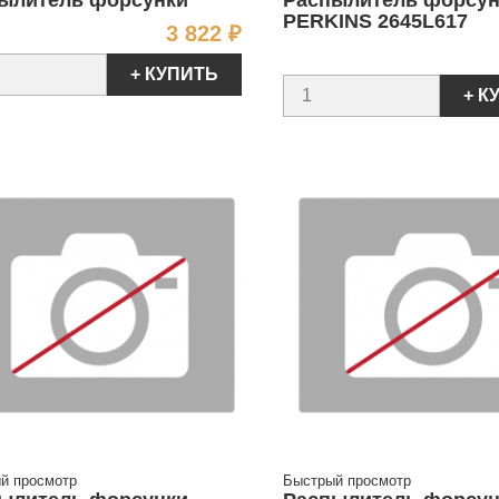
ылитель форсунки
Распылитель форсун
PERKINS 2645L617
Цена
3 822 ₽
+ КУПИТЬ
+ К
й просмотр
Быстрый просмотр