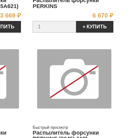
ки
Распылитель форсунки
45A621)
PERKINS
Цена
Цена
3 669 ₽
6 670 ₽
УПИТЬ
+ КУПИТЬ
Быстрый просмотр
ки
Распылитель форсунки