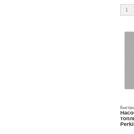
Быстры
Насо
топл
Perki