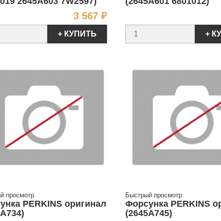
1019 2645A603 7W2597)
(2645A601 6801012)
Цена
3 567 ₽
+ КУПИТЬ
+ К
й просмотр
Быстрый просмотр
унка PERKINS оригинал
Форсунка PERKINS о
5A734)
(2645A745)