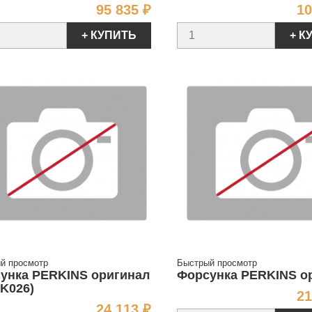
Цена
95 835 ₽
10
+ КУПИТЬ
+ К
й просмотр
Быстрый просмотр
унка PERKINS оригинал
Форсунка PERKINS о
5K026)
21
Цена
24 113 ₽