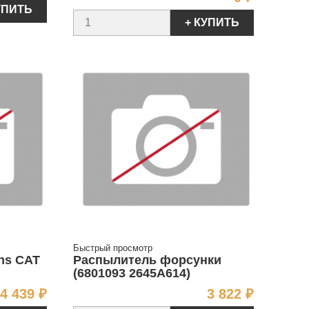
УПИТЬ
+ КУПИТЬ
Быстрый просмотр
ns CAT
Распылитель форсунки
(6801093 2645A614)
Цена
Цена
4 439 ₽
3 822 ₽