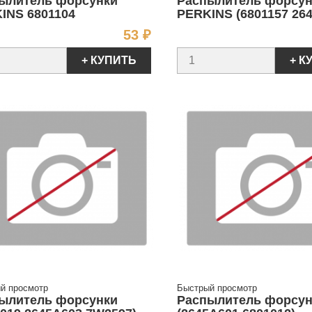
ылитель форсунки
Распылитель форсун
INS 6801104
PERKINS (6801157 26
Цена
53 ₽
+ КУПИТЬ
+ К
й просмотр
Быстрый просмотр
ылитель форсунки
Распылитель форсун