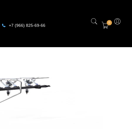
0
+7 (966) 825-69-66