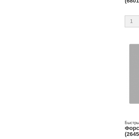
(680
Быстры
Форс
(264