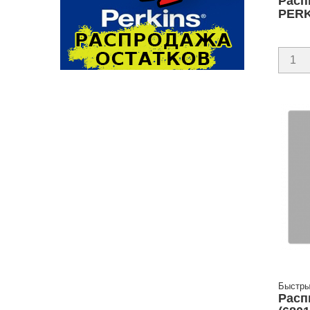
Расп
PERK
Быстры
Расп