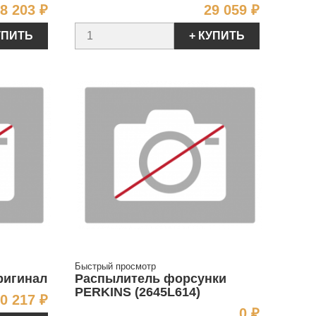
Цена
Цена
8 203 ₽
29 059 ₽
УПИТЬ
+ КУПИТЬ
Быстрый просмотр
ригинал
Распылитель форсунки
PERKINS (2645L614)
Цена
0 217 ₽
Цена
0 ₽