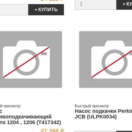
+ К
+ КУПИТЬ
й просмотр
Быстрый просмотр
с
Насос подкачки Perki
ивоподкачивающий
JCB (ULPK0034)
ns 1204 , 1206 (T417342)
Цена
47 298 ₽