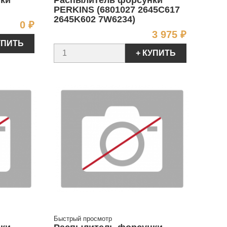
ки
Распылитель форсунки
PERKINS (6801027 2645C617
2645K602 7W6234)
Цена
0 ₽
Цена
3 975 ₽
УПИТЬ
+ КУПИТЬ
Быстрый просмотр