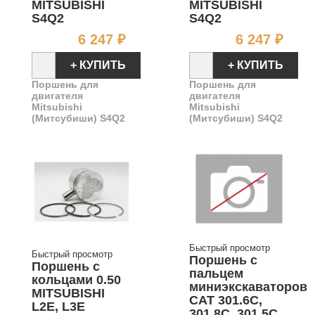
MITSUBISHI
MITSUBISHI
S4Q2
S4Q2
Цена
Цен
6 247 ₽
6 247 ₽
+ КУПИТЬ
+ КУПИТЬ
Поршень для
Поршень для
двигателя
двигателя
Mitsubishi
Mitsubishi
(Митсубиши) S4Q2
(Митсубиши) S4Q2
Быстрый просмотр
Быстрый просмотр
Поршень с
Поршень с
пальцем
кольцами 0.50
миниэкскаваторов
MITSUBISHI
CAT 301.6C,
L2E, L3E
301.8C, 301.5C