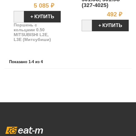
Цена
(327-4025)
5 085 ₽
Цен
492 ₽
+ КУПИТЬ
Поршень с
+ КУПИТЬ
кольцами 0.50
MITSUBISHI L2E,
L3E (Митсубиши)
Показано 1-4 из 4