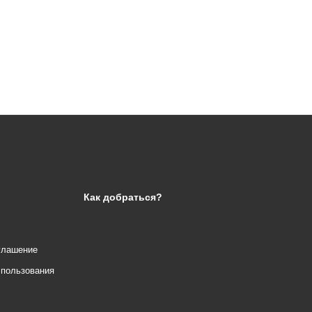
Как добраться?
глашение
спользования