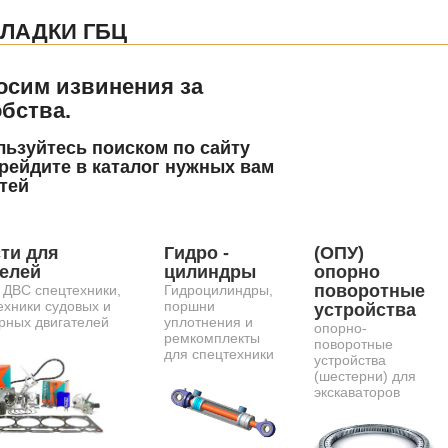
ЛАДКИ ГБЦ
осим извинения за
бства.
ьзуйтесь поиском по сайту
рейдите в каталог нужных вам
тей
ти для
Гидро -
(ОПУ)
телей
цилиндры
опорно
поворотные
 ДВС спецтехники,
Гидроцилиндры,
ехники судовых и
поршни
устройства
рных двигателей
уплотнения и
опорно-
ремкомплекты
поворотные
для спецтехники
устройства
(шестерни) для
экскаваторов