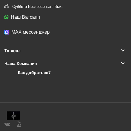
Суббота-Воскресенье - Вых.
Наш Ватсапп
МАХ мессенджер
keyboard_arrow_down
Товары
keyboard_arrow_down
Наша Компания
Как добраться?