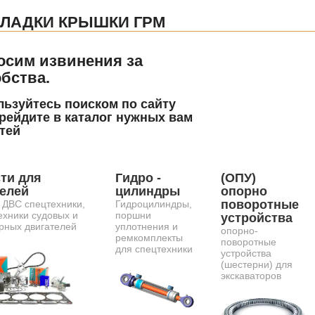
ЛАДКИ КРЫШКИ ГРМ
осим извинения за
бства.
ьзуйтесь поиском по сайту
рейдите в каталог нужных вам
тей
ти для
Гидро -
(ОПУ)
телей
цилиндры
опорно
поворотные
 ДВС спецтехники,
Гидроцилиндры,
ехники судовых и
поршни
устройства
рных двигателей
уплотнения и
опорно-
ремкомплекты
поворотные
для спецтехники
устройства
(шестерни) для
экскаваторов