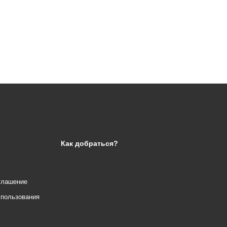
Как добраться?
глашение
спользования