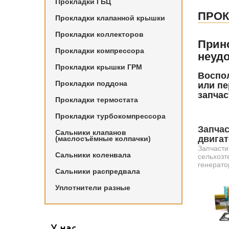
Прокладки ГБЦ
ПРОК
Прокладки клапанной крышки
Прокладки коллекторов
Прин
Прокладки компрессора
неудо
Прокладки крышки ГРМ
Воспол
Прокладки поддона
или пе
запчас
Прокладки термостата
Прокладки турбокомпрессора
Запчас
Сальники клапанов
двига
(маслосъёмные колпачки)
Запчасти
Сальники коленвала
сельхозт
генерато
Сальники распредвала
Уплотнители разные