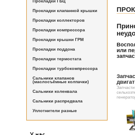
Прокладки ГБЦ
ПРОК
Прокладки клапанной крышки
Прокладки коллекторов
Прин
Прокладки компрессора
неудо
Прокладки крышки ГРМ
Воспол
Прокладки поддона
или пе
запчас
Прокладки термостата
Прокладки турбокомпрессора
Запчас
Сальники клапанов
двига
(маслосъёмные колпачки)
Запчасти
Сальники коленвала
сельхозт
генерато
Сальники распредвала
Уплотнители разные