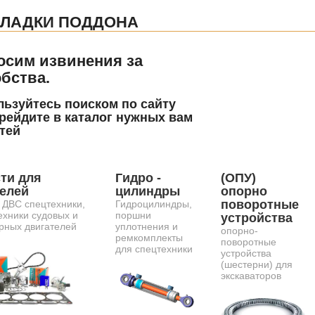
ЛАДКИ ПОДДОНА
осим извинения за
бства.
ьзуйтесь поиском по сайту
рейдите в каталог нужных вам
тей
ти для
Гидро -
(ОПУ)
телей
цилиндры
опорно
поворотные
 ДВС спецтехники,
Гидроцилиндры,
ехники судовых и
поршни
устройства
рных двигателей
уплотнения и
опорно-
ремкомплекты
поворотные
для спецтехники
устройства
(шестерни) для
экскаваторов