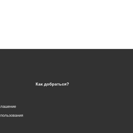
Как добраться?
глашение
спользования