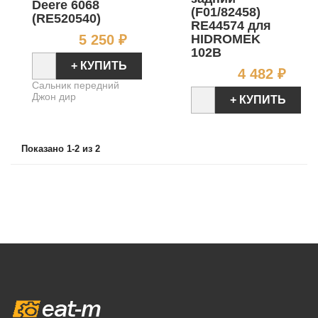
Deere 6068
(F01/82458)
(RE520540)
RE44574 для
Цена
HIDROMEK
5 250 ₽
102B
+ КУПИТЬ
Цен
4 482 ₽
Сальник передний
Джон дир
+ КУПИТЬ
Показано 1-2 из 2