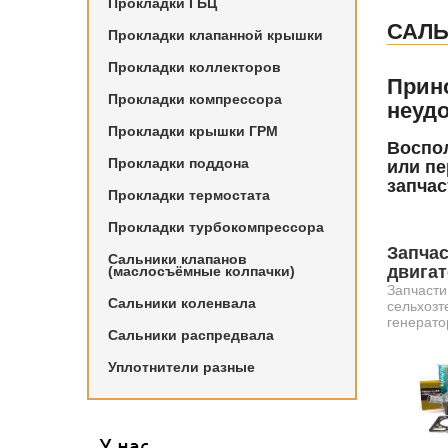
Прокладки ГБЦ
САЛЬ
Прокладки клапанной крышки
Прокладки коллекторов
Прин
Прокладки компрессора
неудо
Прокладки крышки ГРМ
Воспол
Прокладки поддона
или пе
запчас
Прокладки термостата
Прокладки турбокомпрессора
Запчас
Сальники клапанов
двига
(маслосъёмные колпачки)
Запчасти
Сальники коленвала
сельхозт
генерато
Сальники распредвала
Уплотнители разные