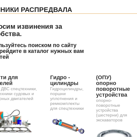
НИКИ РАСПРЕДВАЛА
осим извинения за
бства.
ьзуйтесь поиском по сайту
рейдите в каталог нужных вам
тей
ти для
Гидро -
(ОПУ)
телей
цилиндры
опорно
поворотные
 ДВС спецтехники,
Гидроцилиндры,
ехники судовых и
поршни
устройства
рных двигателей
уплотнения и
опорно-
ремкомплекты
поворотные
для спецтехники
устройства
(шестерни) для
экскаваторов