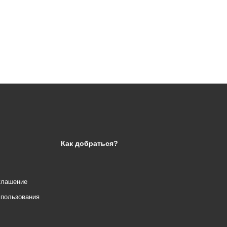
Как добраться?
глашение
спользования