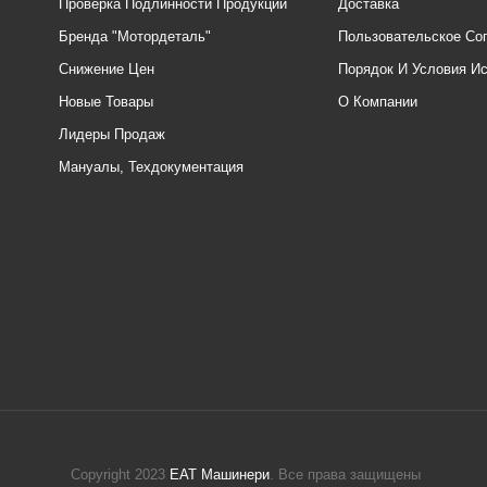
Проверка Подлинности Продукции
Доставка
Бренда "Мотордеталь"
Пользовательское Со
Снижение Цен
Порядок И Условия И
Новые Товары
О Компании
Лидеры Продаж
Мануалы, Техдокументация
Copyright 2023
ЕАТ Машинери
. Все права защищены