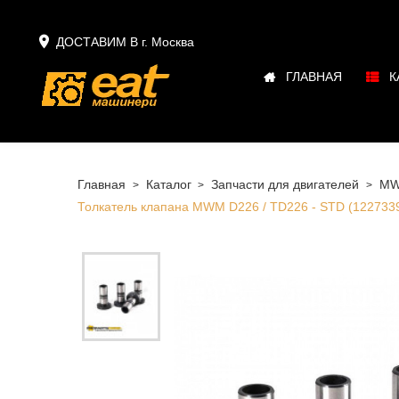

ДОСТАВИМ В г.
Москва
ГЛАВНАЯ
К
Главная
Каталог
Запчасти для двигателей
M
Толкатель клапана MWM D226 / TD226 - STD (122733