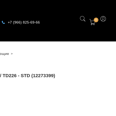
0
+7 (966) 825-69-66
яющие
D226 - STD (12273399)