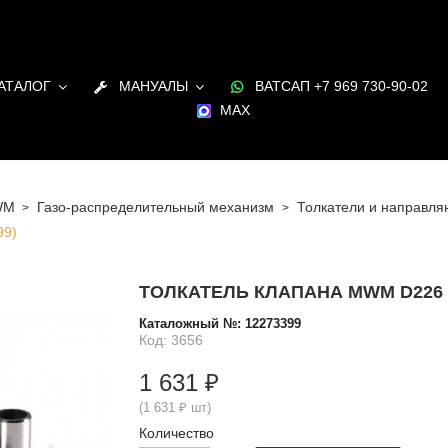
АТАЛОГ
МАНУАЛЫ
ВАТСАП +7 969 730-90-02
MAX
WM
Газо-распределительный механизм
Толкатели и направл
99)
ТОЛКАТЕЛЬ КЛАПАНА MWM D226 / T
Каталожный №:
12273399
Код: 3656
1 631 ₽
(1 631 ₽ шт)
Количество