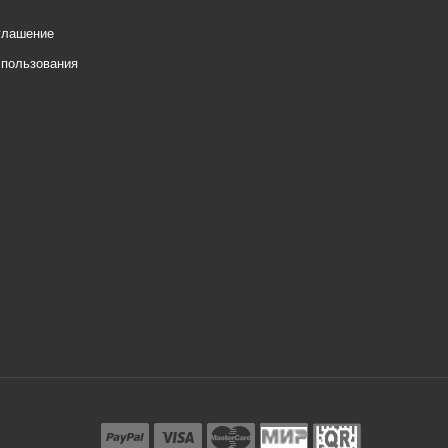
глашение
спользования