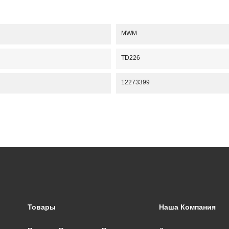
MWM
TD226
12273399
Товары
Наша Компания