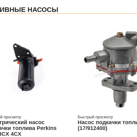
ЛИВНЫЕ НАСОСЫ
й просмотр
Быстрый просмотр
трический насос
Насос подкачки топл
ачки топлива Perkins
(17/912400)
3CX 4CX