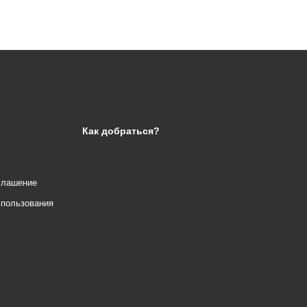
Как добраться?
глашение
спользования