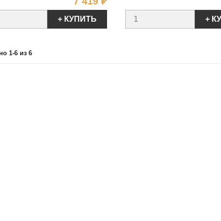
Цена
7 419 ₽
+ КУПИТЬ
+ К
о 1-6 из 6