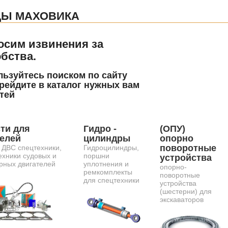
ЦЫ МАХОВИКА
осим извинения за
бства.
ьзуйтесь поиском по сайту
рейдите в каталог нужных вам
тей
ти для
Гидро -
(ОПУ)
телей
цилиндры
опорно
поворотные
 ДВС спецтехники,
Гидроцилиндры,
ехники судовых и
поршни
устройства
рных двигателей
уплотнения и
опорно-
ремкомплекты
поворотные
для спецтехники
устройства
(шестерни) для
экскаваторов