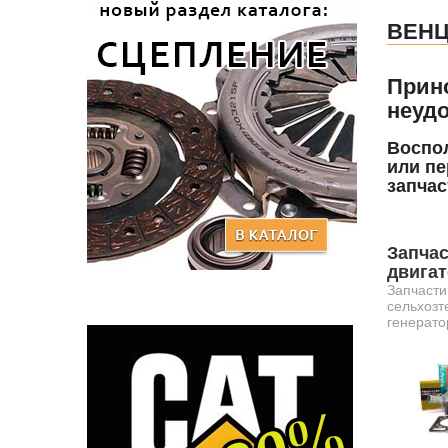
ВЕН
Прин
неудо
Воспол
или пе
запчас
Запчас
двига
Запчасти
сельхозт
генерато