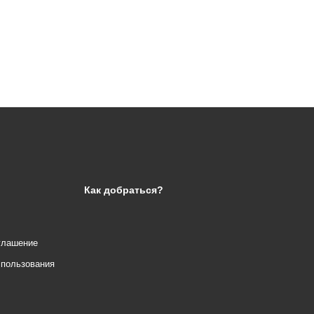
Как добраться?
глашение
спользования