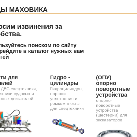
ЦЫ МАХОВИКА
осим извинения за
бства.
ьзуйтесь поиском по сайту
рейдите в каталог нужных вам
тей
ти для
Гидро -
(ОПУ)
телей
цилиндры
опорно
поворотные
 ДВС спецтехники,
Гидроцилиндры,
ехники судовых и
поршни
устройства
рных двигателей
уплотнения и
опорно-
ремкомплекты
поворотные
для спецтехники
устройства
(шестерни) для
экскаваторов