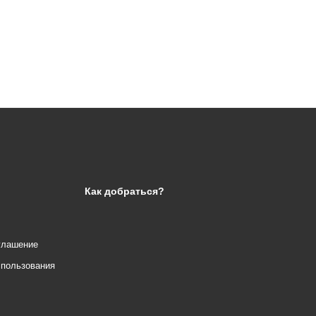
Как добраться?
глашение
спользования