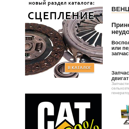
ВЕН
Прин
неудо
Воспол
или пе
запчас
Запчас
двига
Запчасти
сельхозт
генерато