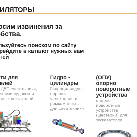
ТИЛЯТОРЫ
осим извинения за
бства.
ьзуйтесь поиском по сайту
рейдите в каталог нужных вам
тей
ти для
Гидро -
(ОПУ)
телей
цилиндры
опорно
поворотные
 ДВС спецтехники,
Гидроцилиндры,
ехники судовых и
поршни
устройства
рных двигателей
уплотнения и
опорно-
ремкомплекты
поворотные
для спецтехники
устройства
(шестерни) для
экскаваторов