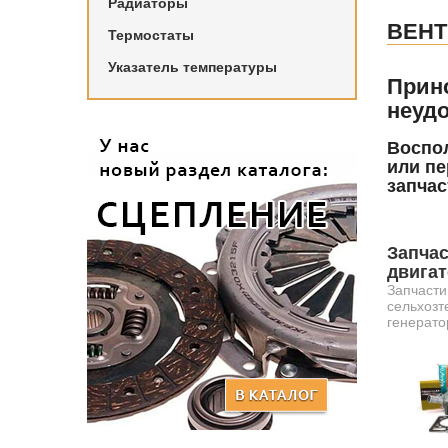
Радиаторы
ВЕН
Термостаты
Указатель температуры
Прин
неудо
Воспол
или пе
запчас
Запчас
двига
Запчасти
сельхозт
генерато