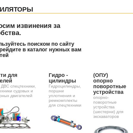
ТИЛЯТОРЫ
осим извинения за
бства.
ьзуйтесь поиском по сайту
рейдите в каталог нужных вам
тей
ти для
Гидро -
(ОПУ)
телей
цилиндры
опорно
поворотные
 ДВС спецтехники,
Гидроцилиндры,
ехники судовых и
поршни
устройства
рных двигателей
уплотнения и
опорно-
ремкомплекты
поворотные
для спецтехники
устройства
(шестерни) для
экскаваторов