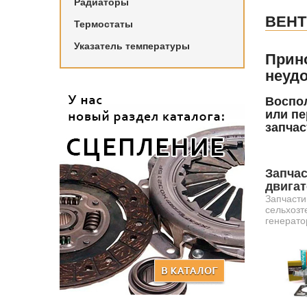
Радиаторы
ВЕН
Термостаты
Указатель температуры
Прин
неудо
Воспол
или пе
запчас
Запчас
двига
Запчасти
сельхозт
генерато