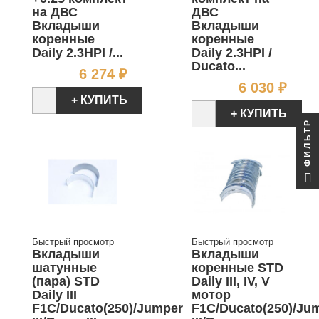
на ДВС
ДВС
Вкладыши
Вкладыши
коренные
коренные
Daily 2.3HPI /...
Daily 2.3HPI /
Ducato...
Цена
6 274 ₽
Цен
6 030 ₽
+ КУПИТЬ
+ КУПИТЬ
ФИЛЬТР
Быстрый просмотр
Быстрый просмотр
Вкладыши
Вкладыши
шатунные
коренные STD
(пара) STD
Daily III, IV, V
Daily III
мотор
F1C/Ducato(250)/Jumper
F1C/Ducato(250)/Ju