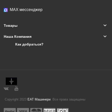
МАХ мессенджер
keyboard_arrow_down
Товары
keyboard_arrow_down
Наша Компания
Как добраться?
Copyright 2023
ЕАТ Машинери
. Все права защищены