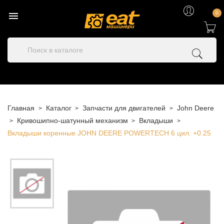

0
Главная
Каталог
Запчасти для двигателей
John Deere
Кривошипно-шатунный механизм
Вкладыши
Вкладыши коренные JOHN DEERE POWERTECH 6 цил. +0.25