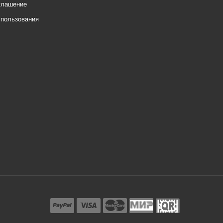
глашение
спользования