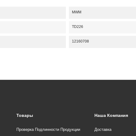
MWM
TD226
12160708
Товары
Наша Компания
Проверка Подлинности Продукции
Доставка