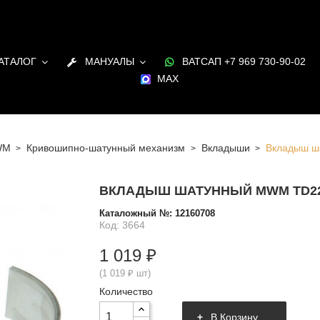
АТАЛОГ
МАНУАЛЫ
ВАТСАП +7 969 730-90-02
MAX
WM
Кривошипно-шатунный механизм
Вкладыши
Вкладыш ш
ВКЛАДЫШ ШАТУННЫЙ MWM TD226 +
Каталожный №:
12160708
Код: 3664
1 019 ₽
(1 019 ₽ шт)
Количество
В Корзину