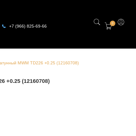
0
+7 (966) 825-69-66
атунный MWM TD226 +0.25 (12160708)
0.25 (12160708)