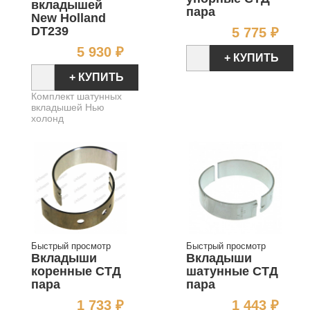
вкладышей
пара
New Holland
Цен
DT239
5 775 ₽
Цена
5 930 ₽
+ КУПИТЬ
+ КУПИТЬ
Комплект шатунных
вкладышей Нью
холонд
Быстрый просмотр
Быстрый просмотр
Вкладыши
Вкладыши
коренные СТД
шатунные СТД
пара
пара
Цена
Цен
1 733 ₽
1 443 ₽