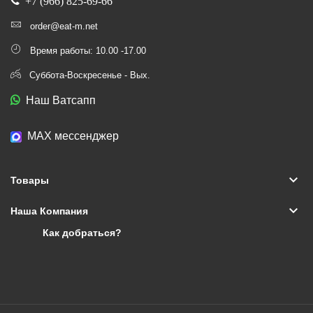
+7 (966) 825-69-66
order@eat-m.net
Время работы: 10.00 -17.00
Суббота-Воскресенье - Вых.
Наш Ватсапп
МАХ мессенджер
keyboard_arrow_down
Товары
keyboard_arrow_down
Наша Компания
Как добраться?