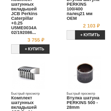
шатунных
PERKINS
вкладышей
100/400
JCB Perkins
палец21 мм
Caterpillar
OEM
+0.25
Цен
2 103 ₽
U5ME0034A
02/192086...
+ КУПИТЬ
Цена
3 755 ₽
+ КУПИТЬ
Быстрый просмотр
Быстрый просмотр
Комплект
Втулка шатуна
шатунных
PERKINS 500 -
вкладышей
28mm