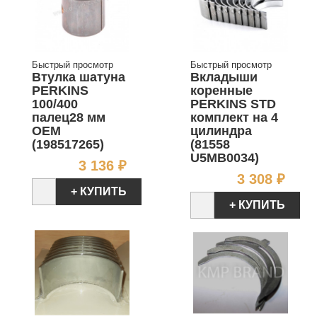
Быстрый просмотр
Быстрый просмотр
Втулка шатуна
Вкладыши
PERKINS
коренные
100/400
PERKINS STD
палец28 мм
комплект на 4
OEM
цилиндра
(198517265)
(81558
U5MB0034)
Цена
3 136 ₽
Цен
3 308 ₽
+ КУПИТЬ
+ КУПИТЬ