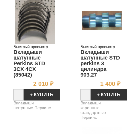
Быстрый просмотр
Быстрый просмотр
Вкладыши
Вкладыши
шатунные
шатунные STD
Perkins STD
perkins 3
3CX 4CX
цилиндра
(85042)
903.27
Цена
Цен
2 010 ₽
1 400 ₽
+ КУПИТЬ
+ КУПИТЬ
Вкладыши
Вкладыши
шатунные Перкинс
коренные
стандартные
Перкинс