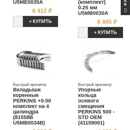
U5ME0035A
(комплект)
0.25 мм
Цена
6 412 ₽
U5MB0030A
Цен
6 905 ₽
+ КУПИТЬ
+ КУПИТЬ
Быстрый просмотр
Быстрый просмотр
Вкладыши
Упорные
коренные
кольца
PERKINS +0.50
осевого
комплект на 4
смещения
цилиндра
PERKINS 500 -
(81558B
STD OEM
U5MB0034B)
(41159001)