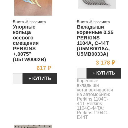
Быстрый просмотр
Быстрый просмотр
Упорные
Вкладыши
кольца
коренные 0.25
осевого
PERKINS
смещения
1104A, C-44T
PERKINS
(U5MB0018A,
+.0075"
U5MB0033A)
(U5TW0002B)
Цен
3 178 ₽
Цена
617 ₽
+ КУПИТЬ
+ КУПИТЬ
Коренные
вкладыши
устанавливается
на автомобили:
Perkins 1104C-
44T; Perkins
1104C-44TA;
Perkins 1104C-
E44T