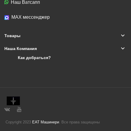
Наш Ватсапп
МАХ мессенджер
keyboard_arrow_down
Товары
keyboard_arrow_down
Наша Компания
Как добраться?
Copyright 2023
ЕАТ Машинери
. Все права защищены