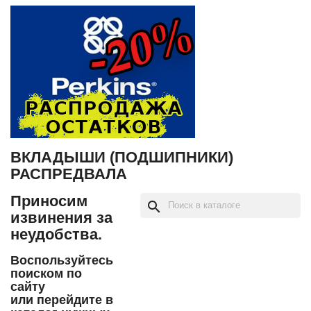
ВКЛАДЫШИ (ПОДШИПНИКИ)
РАСПРЕДВАЛА
Приносим
search
извинения за
неудобства.
Воспользуйтесь
поиском по
сайту
или перейдите в