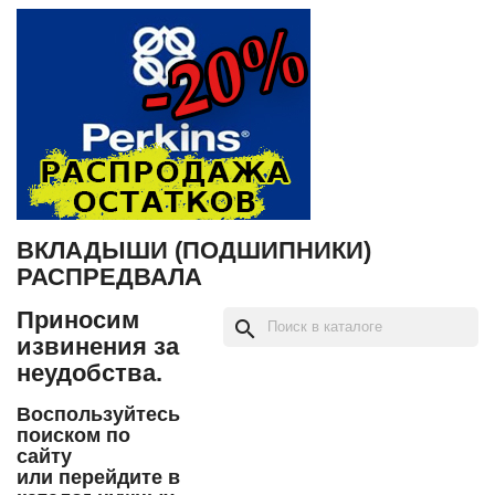
ВКЛАДЫШИ (ПОДШИПНИКИ)
РАСПРЕДВАЛА
Приносим
search
извинения за
неудобства.
Воспользуйтесь
поиском по
сайту
или перейдите в