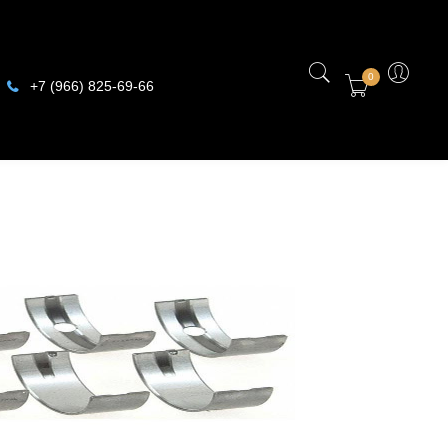
0
+7 (966) 825-69-66