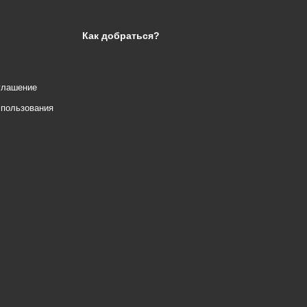
Как добраться?
глашение
спользования