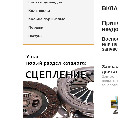
Гильзы цилиндра
ВКЛ
Коленвалы
Кольца поршневые
Прин
Поршни
неудо
Шатуны
Воспол
или пе
запчас
Запчас
двига
Запчасти
сельхозт
генерато