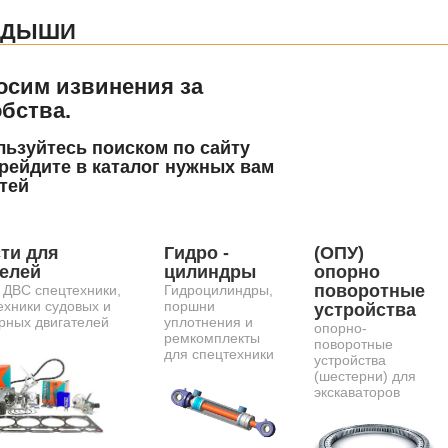
АДЫШИ
осим извинения за
бства.
ьзуйтесь поиском по сайту
рейдите в каталог нужных вам
тей
ти для
Гидро -
(ОПУ)
телей
цилиндры
опорно
поворотные
 ДВС спецтехники,
Гидроцилиндры,
ехники судовых и
поршни
устройства
рных двигателей
уплотнения и
опорно-
ремкомплекты
поворотные
для спецтехники
устройства
(шестерни) для
экскаваторов