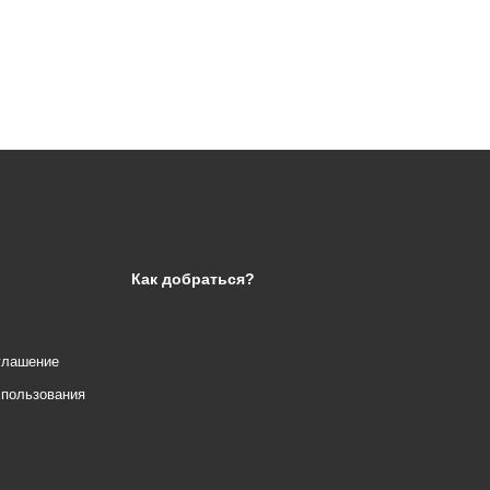
Как добраться?
глашение
спользования