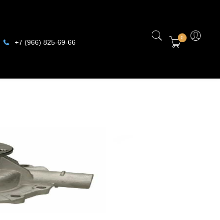
0
+7 (966) 825-69-66