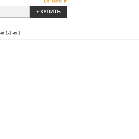
Цена
15 536 ₽
+ КУПИТЬ
о 1-1 из 1